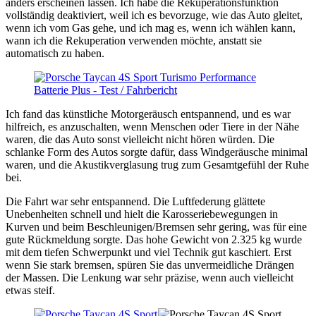
anders erscheinen lassen. Ich habe die Rekuperationsfunktion
vollständig deaktiviert, weil ich es bevorzuge, wie das Auto gleitet,
wenn ich vom Gas gehe, und ich mag es, wenn ich wählen kann,
wann ich die Rekuperation verwenden möchte, anstatt sie
automatisch zu haben.
Ich fand das künstliche Motorgeräusch entspannend, und es war
hilfreich, es anzuschalten, wenn Menschen oder Tiere in der Nähe
waren, die das Auto sonst vielleicht nicht hören würden. Die
schlanke Form des Autos sorgte dafür, dass Windgeräusche minimal
waren, und die Akustikverglasung trug zum Gesamtgefühl der Ruhe
bei.
Die Fahrt war sehr entspannend. Die Luftfederung glättete
Unebenheiten schnell und hielt die Karosseriebewegungen in
Kurven und beim Beschleunigen/Bremsen sehr gering, was für eine
gute Rückmeldung sorgte. Das hohe Gewicht von 2.325 kg wurde
mit dem tiefen Schwerpunkt und viel Technik gut kaschiert. Erst
wenn Sie stark bremsen, spüren Sie das unvermeidliche Drängen
der Massen. Die Lenkung war sehr präzise, ​​wenn auch vielleicht
etwas steif.