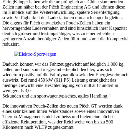
ElringKlinger haben wir die ursprünglich aus China stammenden
Zellen nun näher bei der Piëch Engineering AG und können diese
im Hinblick auf die Weiterentwicklung, spätere Serienfertigung
sowie Verfügbarkeit der Ladestationen nun auch enger begleiten.
Die eigens für Piëch entwickelten Pouch-Zellen haben ein
hervorragendes Ladeverhalten und sind hinsichtlich ihrer Kapazität
deutlich grösser und leistungsfähiger, was zu einer erheblich
geringeren Anzahl benötigter Zellen führt und somit die Komplexität
reduziert.
Dadurch können wir das Fahrzeuggewicht auf lediglich 1.800 kg
halten und sind somit insgesamt erheblich leichter, was sich
wiederum positiv auf die Fahrdynamik sowie den Energieverbrauch
auswirkt. Bei rund 450 kW (611 PS) Leistung ermöglicht das
niedrige Gewicht eine Beschleunigung von null auf hundert in
weniger als 3,0
Sekunden und ein sportwagentypisches, agiles Handling.“
Die innovativen Pouch-Zellen des neuen Piëch GT werden dank
eines sehr kleinen Innen-Widerstandes sowie eines innovativen
Thermo-Managements nicht zu heiss und bieten eine höchst
effiziente Rekuperation, was der Reichweite von bis zu 500
Kilometern nach WLTP zugutekommt.