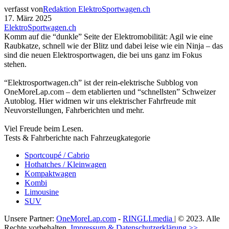
verfasst von
Redaktion ElektroSportwagen.ch
17. März 2025
ElektroSportwagen.ch
Komm auf die “dunkle” Seite der Elektromobilität: Agil wie eine
Raubkatze, schnell wie der Blitz und dabei leise wie ein Ninja – das
sind die neuen Elektrosportwagen, die bei uns ganz im Fokus
stehen.
“Elektrosportwagen.ch” ist der rein-elektrische Subblog von
OneMoreLap.com – dem etablierten und “schnellsten” Schweizer
Autoblog. Hier widmen wir uns elektrischer Fahrfreude mit
Neuvorstellungen, Fahrberichten und mehr.
Viel Freude beim Lesen.
Tests & Fahrberichte nach Fahrzeugkategorie
Sportcoupé / Cabrio
Hothatches / Kleinwagen
Kompaktwagen
Kombi
Limousine
SUV
Unsere Partner:
OneMoreLap.com
-
RINGLI.media
| © 2023. Alle
Rechte vorbehalten.
Impressum & Datenschutzerklärung >>