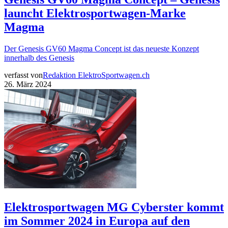
launcht Elektrosportwagen-Marke
Magma
Der Genesis GV60 Magma Concept ist das neueste Konzept
innerhalb des Genesis
verfasst von
Redaktion ElektroSportwagen.ch
26. März 2024
Elektrosportwagen MG Cyberster kommt
im Sommer 2024 in Europa auf den