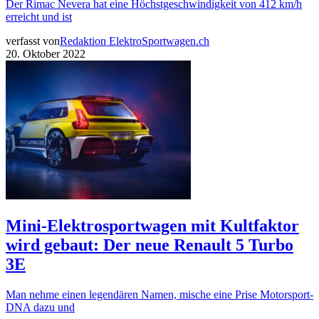
Der Rimac Nevera hat eine Höchstgeschwindigkeit von 412 km/h
erreicht und ist
verfasst von
Redaktion ElektroSportwagen.ch
20. Oktober 2022
Mini-Elektrosportwagen mit Kultfaktor
wird gebaut: Der neue Renault 5 Turbo
3E
Man nehme einen legendären Namen, mische eine Prise Motorsport-
DNA dazu und